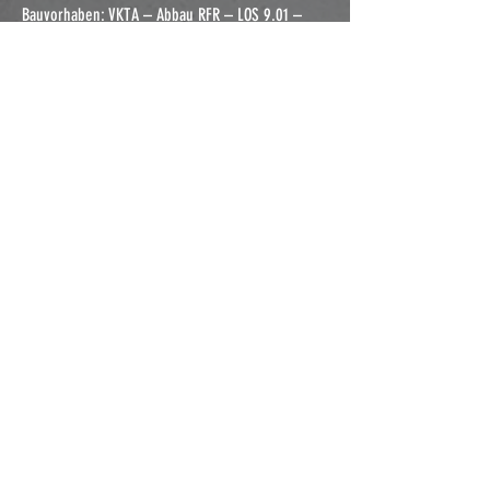
Bauvorhaben: VKTA – Abbau RFR – LOS 9.01 –
Abbruch Gebäude 790
Bauherr: VKTA Rossendorf e.V.
Ort der Ausführung: Rossendorf
Bauzeit: 12 Monate
Leistungsumfang:
Abbruch Laborgebäude16.000 m³ u.R.
Abbruch Reaktorhalle 15.000 m³ u.R.
Abbruch Warte 2.000 m³ u.R.
10 Bereiche mit vermeintlichem
strahlenbelasteten Material
Technische und gerätespezifische
Besonderheiten:
Restentkernung und Abbruch unter Vorgaben der
Strahlenschutzverordnung (StrlSchV)
Vor- und Nachuntersuchung der Mitarbeiter auf
Arbeitstauglichkeit im
strahlungsbelasteten Bereich
Dauerhafte Messung der Strahlungsbelastung mit
einem am Körper geführten Dosimeter