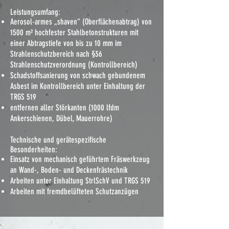
Leistungsumfang:
Aerosol-armes „shaven“ (Oberflächenabtrag) von
1500 m² hochfester Stahlbetonstrukturen mit
einer Abtragstiefe von bis zu 10 mm im
Strahlenschutzbereich nach §36
Strahlenschutzverordnung (Kontrollbereich)
Schadstoffsanierung von schwach gebundenem
Asbest im Kontrollbereich unter Einhaltung der
TRGS 519
entfernen aller Störkanten (1000 lfdm
Ankerschienen, Dübel, Mauerrohre)
Technische und gerätespezifische
Besonderheiten:
Einsatz von mechanisch geführtem Fräswerkzeug
an Wand-, Boden- und Deckenfrästechnik
Arbeiten unter Einhaltung StrlSchV und TRGS 519
Arbeiten mit fremdbelüfteten Schutzanzügen